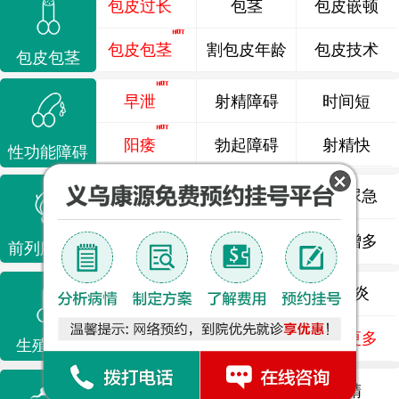
包皮过长
包茎
包皮嵌顿
包皮包茎
割包皮年龄
包皮技术
包皮包茎
早泄
射精障碍
时间短
阳痿
勃起障碍
射精快
性功能障碍
前列腺炎
前列腺痛
尿频尿急
前列腺增生
排尿不畅
夜尿增多
前列腺疾病
龟头炎
睾丸炎
尿道炎
尿相关
泌尿感染
了解更多
生殖感染
死精
少精
弱精