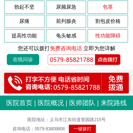
勃起不坚
尿频尿急
包茎
尿痛
前列腺炎
割包皮价格
提高性功能
龟头敏感
性功能障碍
您还可以拨打
免费咨询电话
立即为您详解
在线问诊
医院首页
|
医院概况
|
医师团队
|
来院路线
医院地址：义乌市江东街道篁园路215号
咨询电话：0579-83808808
一键拨打