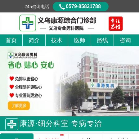
0579-85821788
24h咨询电话
首页
简介
技术
医师
路线
咨询
康源·细分科室 专病专治