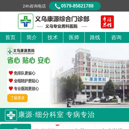
0579-85821788
24h咨询电话
首页
简介
技术
医师
路线
咨询
康源·细分科室 专病专治