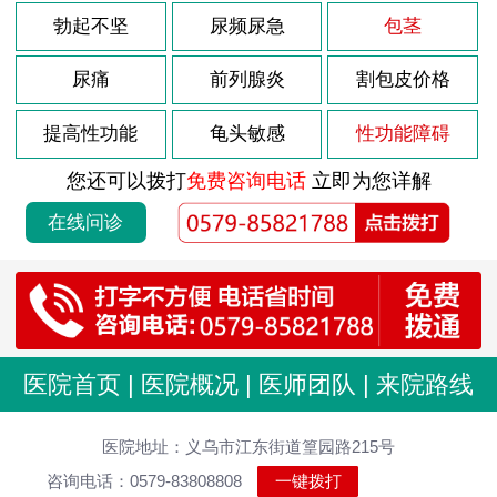
勃起不坚
尿频尿急
包茎
尿痛
前列腺炎
割包皮价格
提高性功能
龟头敏感
性功能障碍
您还可以拨打
免费咨询电话
立即为您详解
在线问诊
医院首页
|
医院概况
|
医师团队
|
来院路线
医院地址：义乌市江东街道篁园路215号
咨询电话：0579-83808808
一键拨打