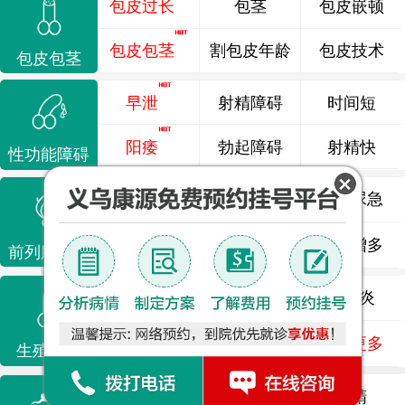
包皮过长
包茎
包皮嵌顿
包皮包茎
割包皮年龄
包皮技术
包皮包茎
早泄
射精障碍
时间短
阳痿
勃起障碍
射精快
性功能障碍
前列腺炎
前列腺痛
尿频尿急
前列腺增生
排尿不畅
夜尿增多
前列腺疾病
龟头炎
睾丸炎
尿道炎
尿相关
泌尿感染
了解更多
生殖感染
死精
少精
弱精