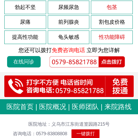
勃起不坚
尿频尿急
包茎
尿痛
前列腺炎
割包皮价格
提高性功能
龟头敏感
性功能障碍
您还可以拨打
免费咨询电话
立即为您详解
在线问诊
医院首页
|
医院概况
|
医师团队
|
来院路线
医院地址：义乌市江东街道篁园路215号
咨询电话：0579-83808808
一键拨打