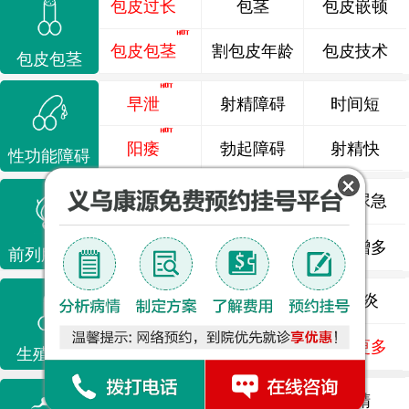
包皮过长
包茎
包皮嵌顿
包皮包茎
割包皮年龄
包皮技术
包皮包茎
早泄
射精障碍
时间短
阳痿
勃起障碍
射精快
性功能障碍
前列腺炎
前列腺痛
尿频尿急
前列腺增生
排尿不畅
夜尿增多
前列腺疾病
龟头炎
睾丸炎
尿道炎
尿相关
泌尿感染
了解更多
生殖感染
死精
少精
弱精