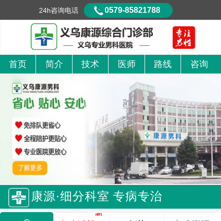
0579-85821788
24h咨询电话
首页
简介
技术
医师
路线
咨询
康源·细分科室 专病专治